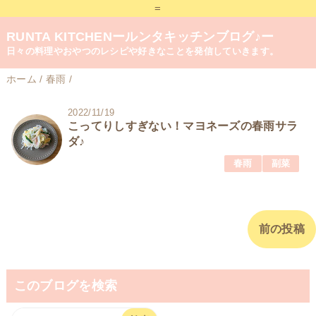
=
RUNTA KITCHENールンタキッチンブログ♪ー
日々の料理やおやつのレシピや好きなことを発信していきます。
ホーム
/
春雨
/
2022/11/19
こってりしすぎない！マヨネーズの春雨サラ
ダ♪
春雨
副菜
前の投稿
このブログを検索